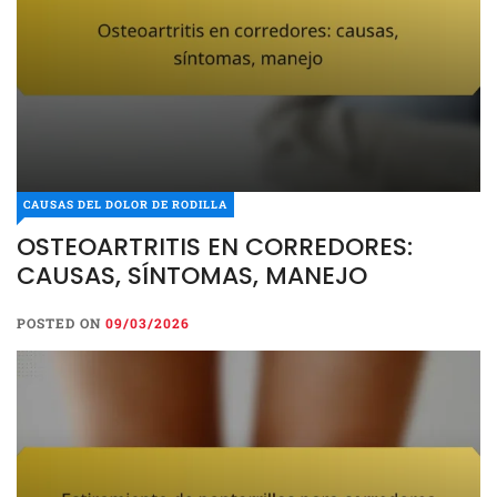
CAUSAS DEL DOLOR DE RODILLA
OSTEOARTRITIS EN CORREDORES:
CAUSAS DEL DOLOR DE RODILLA
CAUSAS, SÍNTOMAS, MANEJO
OSTEOARTRITIS EN
CORREDORES: CAUSAS,
POSTED ON
09/03/2026
SÍNTOMAS, MANEJO
POSTED ON
09/03/2026