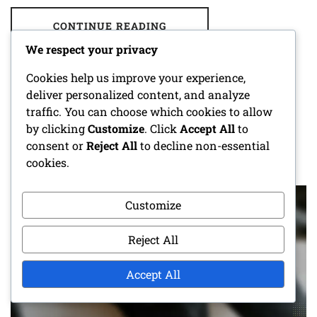
CONTINUE READING
We respect your privacy
Cookies help us improve your experience,
deliver personalized content, and analyze
ESTIRAMIENTO DINÁMICO PARA
traffic. You can choose which cookies to allow
CORREDORES PRINCIPIANTES:
by clicking
Customize
. Click
Accept All
to
TÉCNICAS, BENEFICIOS, DURACIÓN
consent or
Reject All
to decline non-essential
cookies.
POSTED ON
04/03/2026
BY
EMILY CARTER
Customize
Reject All
Accept All