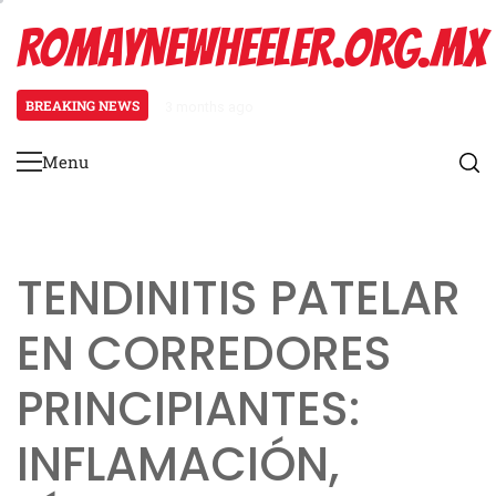
Skip
ROMAYNEWHEELER.ORG.MX
to
content
BREAKING NEWS
3 months ago
Estiramiento de pantorrillas para
Menu
Primary
Menu
TENDINITIS PATELAR
EN CORREDORES
PRINCIPIANTES:
INFLAMACIÓN,