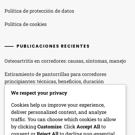
Política de protección de datos
Política de cookies
PUBLICACIONES RECIENTES
Osteoartritis en corredores: causas, síntomas, manejo
Estiramiento de pantorrillas para corredores
principiantes: técnicas, beneficios, duración
We respect your privacy
Terapia de Hielo para el Dolor de Rodilla: Beneficios,
Métodos, Momentos
Cookies help us improve your experience,
deliver personalized content, and analyze
Tendinitis Patelar en Corredores Principiantes:
traffic. You can choose which cookies to allow
Inflamación, Síntomas, Factores de Riesgo
by clicking
Customize
. Click
Accept All
to
consent or
Reject All
to decline non-essential