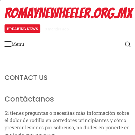
Skip
ROMAYNEWHEELER.ORG.MX
to
content
BREAKING NEWS
3 months ago
Estiramiento de pantorrillas para
Menu
Primary
Menu
CONTACT US
Contáctanos
Si tienes preguntas o necesitas más información sobre
el dolor de rodilla en corredores principiantes y cómo
prevenir lesiones por sobreuso, no dudes en ponerte en
contacto con nosotros.