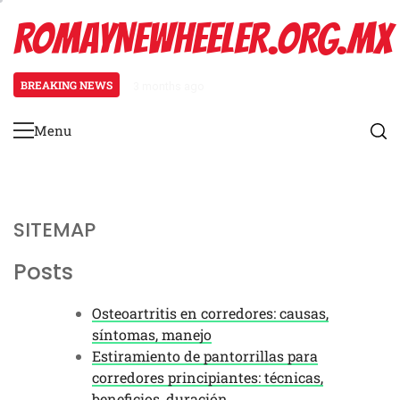
Skip
ROMAYNEWHEELER.ORG.MX
to
content
BREAKING NEWS
3 months ago
Estiramiento de pantorrillas para
Menu
Primary
Menu
SITEMAP
Posts
Osteoartritis en corredores: causas,
síntomas, manejo
Estiramiento de pantorrillas para
corredores principiantes: técnicas,
beneficios, duración