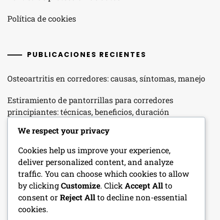
Política de cookies
PUBLICACIONES RECIENTES
Osteoartritis en corredores: causas, síntomas, manejo
Estiramiento de pantorrillas para corredores
principiantes: técnicas, beneficios, duración
We respect your privacy
Terapia de Hielo para el Dolor de Rodilla: Beneficios,
Métodos, Momentos
Cookies help us improve your experience,
deliver personalized content, and analyze
Tendinitis Patelar en Corredores Principiantes:
traffic. You can choose which cookies to allow
Inflamación, Síntomas, Factores de Riesgo
by clicking
Customize
. Click
Accept All
to
consent or
Reject All
to decline non-essential
Lesiones de ligamentos en corredores novatos: tipos,
cookies.
síntomas, recuperación