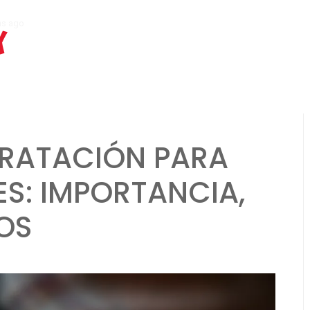
hs ago
Estiramiento de pantorrillas para corredores principiantes: téc
X
DRATACIÓN PARA
S: IMPORTANCIA,
OS