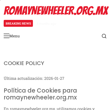
Skip
ROMAYNEWHEELER.ORG.MX
to
content
BREAKING NEWS
3 months ago
Estiramiento de pantorrillas para
Menu
Primary
Menu
COOKIE POLICY
Última actualización: 2026-01-27
Política de Cookies para
romaynewheeler.org.mx
En romaynewheeler.org.mx, utilizamos cookies y