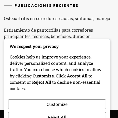
PUBLICACIONES RECIENTES
Osteoartritis en corredores: causas, síntomas, manejo
Estiramiento de pantorrillas para corredores
principiantes: técnicas, beneficios, duración
We respect your privacy
Terapia de Hielo para el Dolor de Rodilla: Beneficios,
Métodos, Momentos
Cookies help us improve your experience,
deliver personalized content, and analyze
Tendinitis Patelar en Corredores Principiantes:
traffic. You can choose which cookies to allow
Inflamación, Síntomas, Factores de Riesgo
by clicking
Customize
. Click
Accept All
to
consent or
Reject All
to decline non-essential
Lesiones de ligamentos en corredores novatos: tipos,
cookies.
síntomas, recuperación
Customize
Reject All