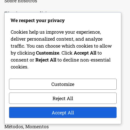
Sobre nosotros
Términos y condiciones
We respect your privacy
Contacto
Cookies help us improve your experience,
Política de protección de datos
deliver personalized content, and analyze
traffic. You can choose which cookies to allow
Política de cookies
by clicking
Customize
. Click
Accept All
to
consent or
Reject All
to decline non-essential
cookies.
PUBLICACIONES RECIENTES
Customize
Osteoartritis en corredores: causas, síntomas, manejo
Reject All
Estiramiento de pantorrillas para corredores
principiantes: técnicas, beneficios, duración
Accept All
Terapia de Hielo para el Dolor de Rodilla: Beneficios,
Métodos, Momentos