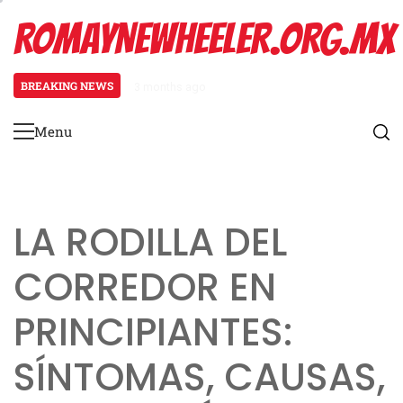
Skip
ROMAYNEWHEELER.ORG.MX
to
content
BREAKING NEWS
3 months ago
Estiramiento de pantorrillas para
Menu
Primary
Menu
LA RODILLA DEL
CORREDOR EN
PRINCIPIANTES:
SÍNTOMAS, CAUSAS,