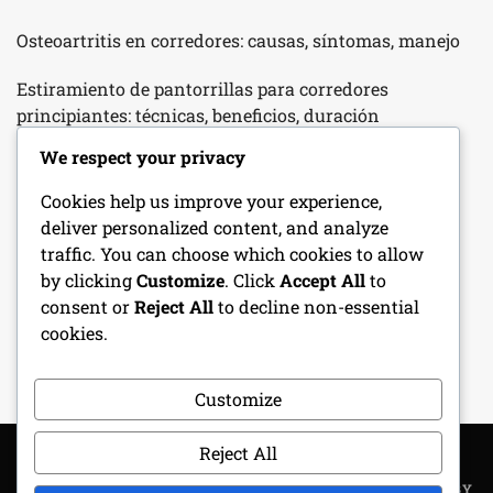
Osteoartritis en corredores: causas, síntomas, manejo
Estiramiento de pantorrillas para corredores
principiantes: técnicas, beneficios, duración
We respect your privacy
Terapia de Hielo para el Dolor de Rodilla: Beneficios,
Métodos, Momentos
Cookies help us improve your experience,
deliver personalized content, and analyze
Tendinitis Patelar en Corredores Principiantes:
traffic. You can choose which cookies to allow
Inflamación, Síntomas, Factores de Riesgo
by clicking
Customize
. Click
Accept All
to
consent or
Reject All
to decline non-essential
Lesiones de ligamentos en corredores novatos: tipos,
cookies.
síntomas, recuperación
Customize
Reject All
COPYRIGHT ALL RIGHTS RESERVED
|
THEME: METROGIST BY