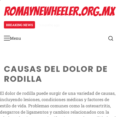
Skip
ROMAYNEWHEELER.ORG.MX
to
content
BREAKING NEWS
3 months ago
Estiramiento de pantorrillas para
Menu
Primary
Menu
CAUSAS DEL DOLOR DE
RODILLA
El dolor de rodilla puede surgir de una variedad de causas,
incluyendo lesiones, condiciones médicas y factores de
estilo de vida. Problemas comunes como la osteoartritis,
desgarros de ligamentos y cambios relacionados con la