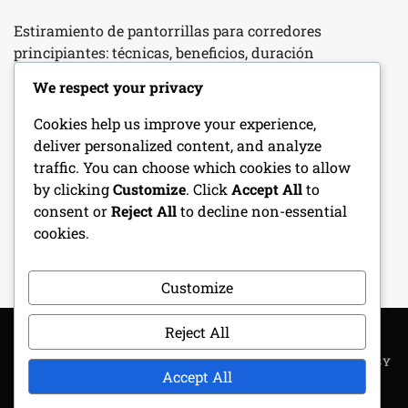
Estiramiento de pantorrillas para corredores
principiantes: técnicas, beneficios, duración
We respect your privacy
Terapia de Hielo para el Dolor de Rodilla: Beneficios,
Métodos, Momentos
Cookies help us improve your experience,
deliver personalized content, and analyze
Tendinitis Patelar en Corredores Principiantes:
traffic. You can choose which cookies to allow
Inflamación, Síntomas, Factores de Riesgo
by clicking
Customize
. Click
Accept All
to
consent or
Reject All
to decline non-essential
Lesiones de ligamentos en corredores novatos: tipos,
cookies.
síntomas, recuperación
Customize
Reject All
COPYRIGHT ALL RIGHTS RESERVED
|
THEME: METROGIST BY
Accept All
UNITEDTHEME
.