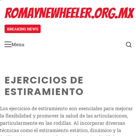
Skip
ROMAYNEWHEELER.ORG.MX
to
content
BREAKING NEWS
3 months ago
Estiramiento de pantorrillas para
Menu
Primary
Menu
EJERCICIOS DE
ESTIRAMIENTO
Los ejercicios de estiramiento son esenciales para mejorar
la flexibilidad y promover la salud de las articulaciones,
particularmente en las rodillas. Al incorporar diversas
técnicas como el estiramiento estático, dinámico y la